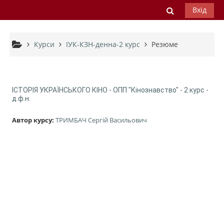
Перейти до головного вмісту
Переключи
Вхід
Курси
ІУК-КЗН-денна-2 курс
Резюме
ІСТОРІЯ УКРАЇНСЬКОГО КІНО - ОПП "Кінознавство" - 2 курс -
д.ф.н.
Автор курсу:
ТРИМБАЧ Сергій Васильович