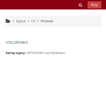
Перейти до головного вмісту
Переключи
Вхід
Курси
СЗ
Резюме
СПЕЦЗЙОМКА
Автор курсу:
ЧЕПУРНОВ Ігор Юрійович