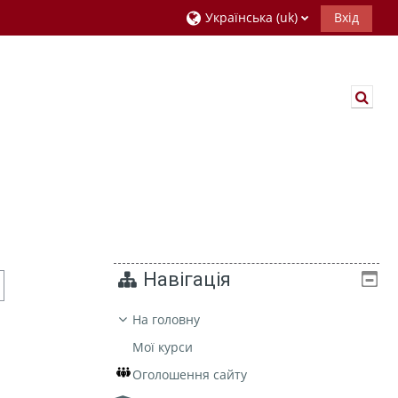
Українська ‎(uk)‎
Вхід
Пере
Навігація
На головну
Мої курси
Оголошення сайту