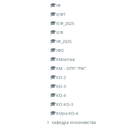
ІФ
ІСФТ
ІСФ_2025
ІСФ
ІФ_2025
ІФО
КМонтаж
КМ - ОПП "РІК"
КО-2
КО-3
КО-4
КО-КО-3
КО(н)-КО-4
кафедра кінознавства