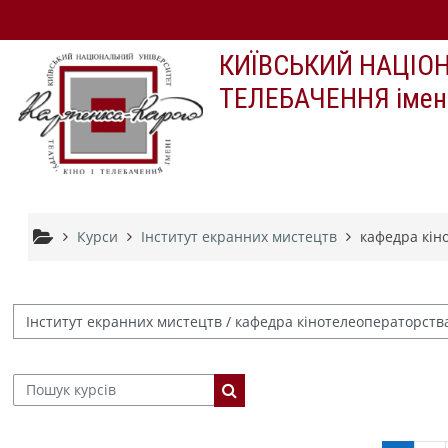
Перейти до головного вмісту
КИЇВСЬКИЙ НАЦІОН
ТЕЛЕБАЧЕННЯ іменi 
Курси
Інститут екранних мистецтв
кафедра кін
рії курсів
Пошук курсів
Пошук курсів