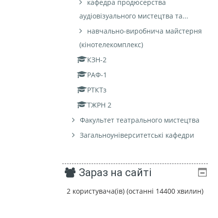
кафедра продюсерства
аудіовізуального мистецтва та...
навчально-виробнича майстерня
(кінотелекомплекс)
КЗН-2
РАФ-1
РТКТз
ТЖРН 2
Факультет театрального мистецтва
Загальноуніверситетські кафедри
Зараз на сайті
2 користувача(ів) (останні 14400 хвилин)