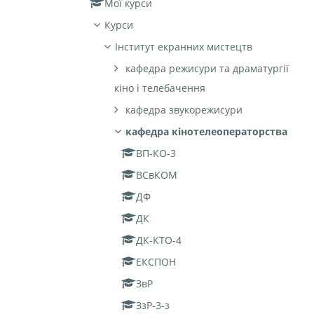
Мої курси
Курси
Інститут екранних мистецтв
кафедра режисури та драматургії
кіно і телебачення
кафедра звукорежисури
кафедра кінотелеоператорства
ВП-КО-3
ВСвКОМ
ДФ
ДК
ДК-КТО-4
ЕКСПОН
ЗвР
ЗзР-3-з